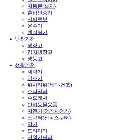
자동문(설치)
출입인증기
서빙로봇
온수기
캔실링기
냉장가전
냉장고
김치냉장고
냉동고
생활가전
세탁기
건조기
워시타워(세탁/건조)
스타일러
슈드레서
반려동물용품
자전거(전기자전거)
스쿠터(전동스쿠터)
악기
드라이기
샤워기필터