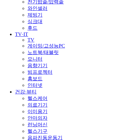
전기밥솥/압력솥
와인셀러
제빙기
싱크대
후드
TV·IT
TV
게이밍/고성능PC
노트북/태블릿
모니터
음향기기
빔프로젝터
홈보드
인터넷
건강·뷰티
헬스케어
의료기기
이미용기
안마의자
런닝머신
헬스기구
음파진동운동기