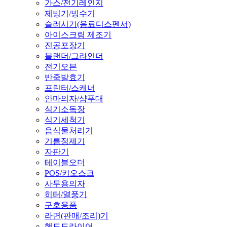
가스/전기레인지
제빙기/빙수기
슬러시기(음료디스펜서)
아이스크림 제조기
진공포장기
블랜더/그라인더
전기오븐
반죽발효기
프린터/스캐너
안마의자/샴푸대
식기소독장
식기세척기
음식물처리기
기름정제기
자판기
테이블오더
POS/키오스크
사무용의자
히터/열풍기
구호용품
라면(판매/조리)기
핸드드라이어