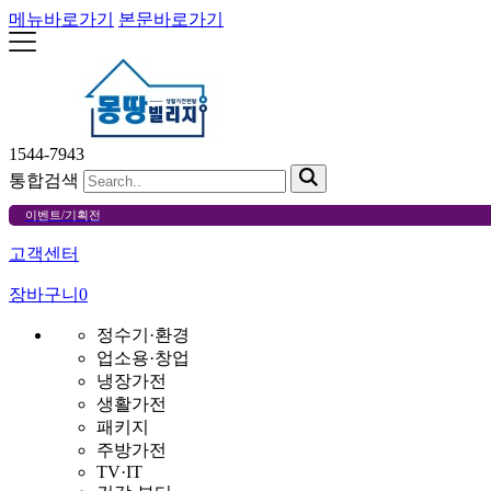
메뉴바로가기
본문바로가기
1544-7943
통합검색
이벤트/기획전
고객센터
장바구니
0
정수기·환경
업소용·창업
냉장가전
생활가전
패키지
주방가전
TV·IT