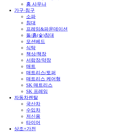
홈 사우나
가구·침구
소파
침대
프레임&파운데이션
돌/흙(숯)침대
모션베드
식탁
책상/책장
서랍장/약장
매트
매트리스/토퍼
매트리스 케어형
SK 매트리스
SK 프레임
자동차렌탈
국산차
수입차
저신용
타이어
상조+가전