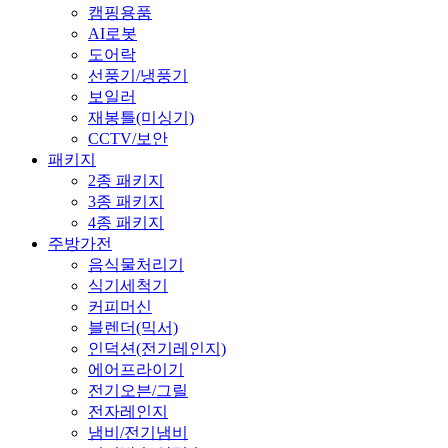
캠핑용품
AI로봇
도어락
선풍기/냉풍기
보일러
재봉틀(미싱기)
CCTV/보안
패키지
2종 패키지
3종 패키지
4종 패키지
주방가전
음식물처리기
식기세척기
커피머신
블렌더(믹서)
인덕션(전기레인지)
에어프라이기
전기오븐/그릴
전자레인지
냄비/전기냄비