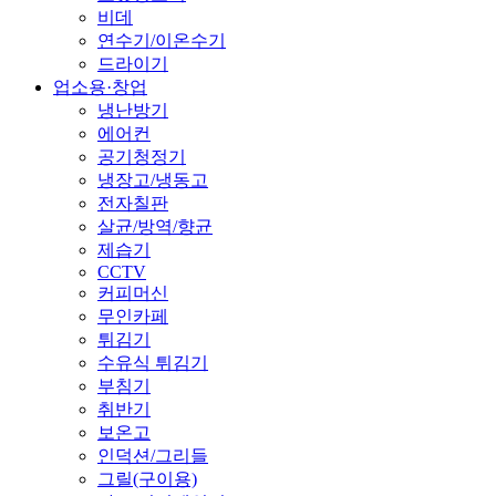
비데
연수기/이온수기
드라이기
업소용·창업
냉난방기
에어컨
공기청정기
냉장고/냉동고
전자칠판
살균/방역/향균
제습기
CCTV
커피머신
무인카페
튀김기
수유식 튀김기
부침기
취반기
보온고
인덕션/그리들
그릴(구이용)