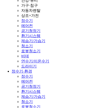
건강·뷰티
가구·침구
자동차렌탈
상조+가전
정수기
에어컨
공기청정기
환기시스템
제습기/가습기
청소기
로봇청소기
비데
연수기/이온수기
드라이기
정수기·환경
정수기
에어컨
공기청정기
환기시스템
제습기/가습기
청소기
로봇청소기